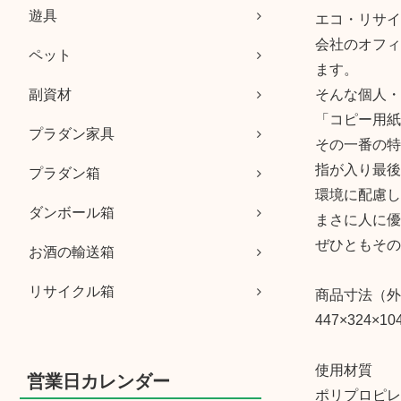
遊具
エコ・リサイ
会社のオフィ
ペット
ます。
そんな個人・
副資材
「コピー用紙
プラダン家具
その一番の特
指が入り最後
プラダン箱
環境に配慮し
ダンボール箱
まさに人に優
ぜひともその
お酒の輸送箱
リサイクル箱
商品寸法（外
447×324×10
使用材質
営業日カレンダー
ポリプロピレ