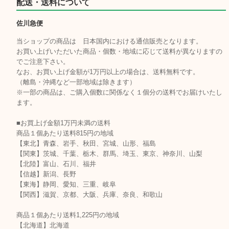
配送・送料について
佐川急便
当ショップの商品は 日本国内における通信販売となります。
お買い上げいただいた商品・個数・地域に応じて送料が異なりますの
でご注意下さい。
なお、お買い上げ金額が1万円以上の場合は、送料無料です。
（離島・沖縄など一部地域は除きます）
※一部の商品は、ご購入個数に関係なく１個分の送料でお届けいたし
ます。
■お買上げ金額1万円未満の送料
商品１個あたり送料815円の地域
【東北】青森、岩手、秋田、宮城、山形、福島
【関東】茨城、千葉、栃木、群馬、埼玉、東京、神奈川、山梨
【北陸】富山、石川、福井
【信越】新潟、長野
【東海】静岡、愛知、三重、岐阜
【関西】滋賀、京都、大阪、兵庫、奈良、和歌山
商品１個あたり送料1,225円の地域
【北海道】北海道