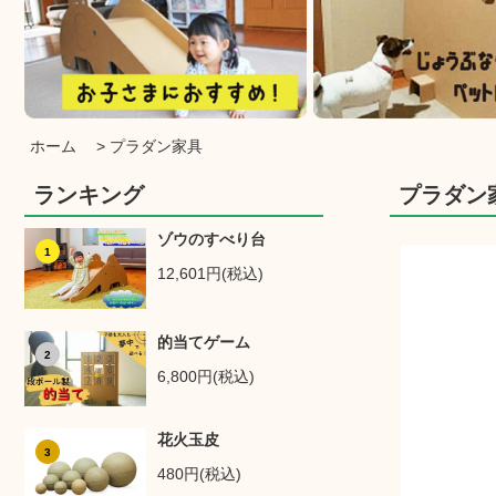
ホーム
>
プラダン家具
ランキング
プラダン
ゾウのすべり台
1
12,601円(税込)
的当てゲーム
2
6,800円(税込)
花火玉皮
3
480円(税込)