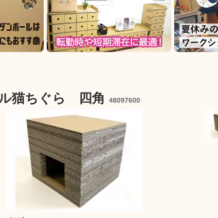
ル猫ちぐら 四角
48097600