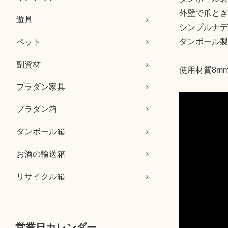
外壁で爪とぎ
遊具
シンプルナデ
ダンボール製
ペット
副資材
使用材質8m
プラダン家具
プラダン箱
ダンボール箱
お酒の輸送箱
リサイクル箱
営業日カレンダー