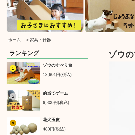
ホーム
>
家具・什器
ランキング
ゾウの
ゾウのすべり台
1
12,601円(税込)
的当てゲーム
2
6,800円(税込)
花火玉皮
3
480円(税込)